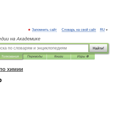
Запомнить сайт
Словарь на свой сайт
RU
едии на Академике
Найти!
Толкования
Переводы
Книги
Игры ⚽
 по химии
р