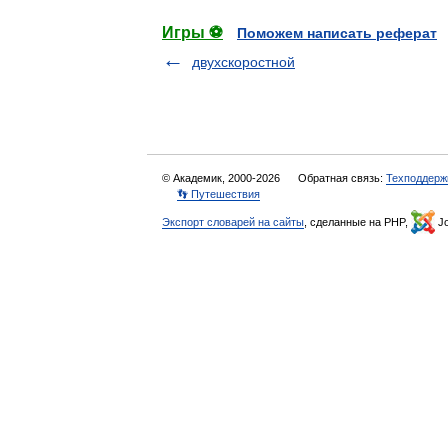
Игры ⚽
Поможем написать реферат
двухскоростной
© Академик, 2000-2026
Обратная связь:
Техподдерж
👣 Путешествия
Экспорт словарей на сайты
, сделанные на PHP,
Jo