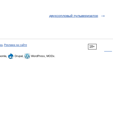
двухсопловый пульверизатор
ка
,
Реклама на сайте
18+
omla,
Drupal,
WordPress, MODx.