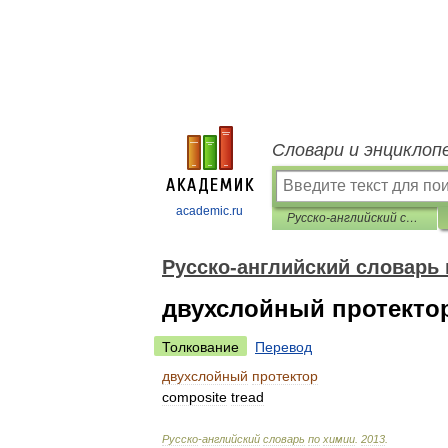
Словари и энциклоп
academic.ru
Русско-английский словарь по химии
Русско-английский словарь
двухслойный протекто
Толкование
Перевод
двухслойный
протектор
composite
tread
Русско
-
английский
словарь
по
химии
.
2013
.